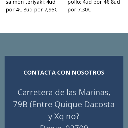
salmón teriyaki: 4ud
pollo: 4ud por 4€ 8ud
por 4€ 8ud por 7,95€
por 7,30€
CONTACTA CON NOSOTROS
Carretera de las Marinas,
79B (Entre Quique Dacosta
y Xq no?