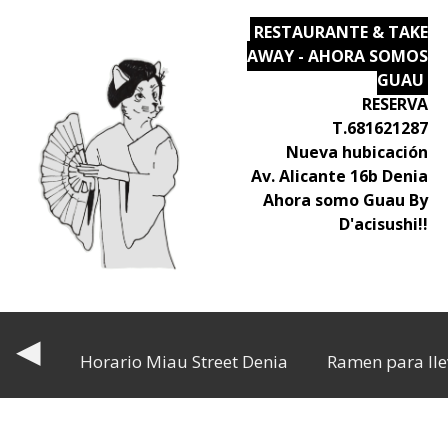
RESTAURANTE & TAKE
AWAY - AHORA SOMOS
GUAU
RESERVA
T.681621287
Nueva hubicación
Av. Alicante 16b Denia
Ahora somo Guau By
D'acisushi!!
◀
Horario Miau Street Denia
Ramen para lle