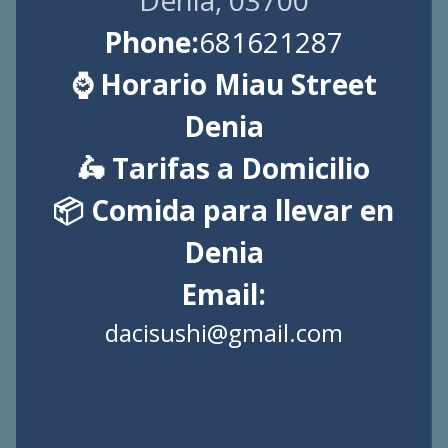
Denia, 03700
Phone:
681621287
⌚ Horario Miau Street
Denia
🛵 Tarifas a Domicilio
📦 Comida para llevar en
Denia
Email:
dacisushi@gmail.com