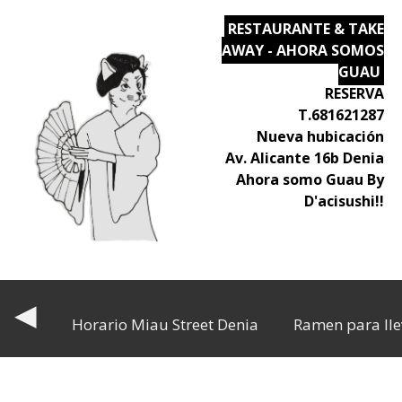
RESTAURANTE & TAKE
AWAY - AHORA SOMOS
GUAU
RESERVA
T.681621287
Nueva hubicación
Av. Alicante 16b Denia
Ahora somo Guau By
D'acisushi!!
◀
Horario Miau Street Denia
Ramen para lle