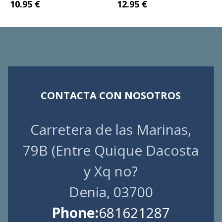
10.95 €
12.95 €
CONTACTA CON NOSOTROS
Carretera de las Marinas,
79B (Entre Quique Dacosta
y Xq no?
Denia, 03700
Phone:
681621287