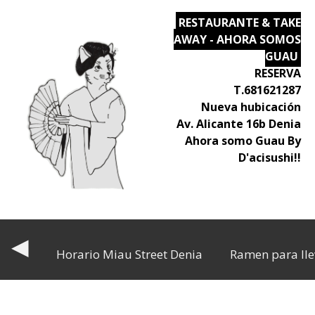
RESTAURANTE & TAKE
AWAY - AHORA SOMOS
GUAU
RESERVA
T.681621287
Nueva hubicación
Av. Alicante 16b Denia
Ahora somo Guau By
D'acisushi!!
◀
Horario Miau Street Denia
Ramen para lle