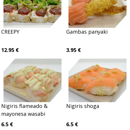
CREEPY
Gambas panyaki
12.95 €
3.95 €
Nigiris flameado &
Nigiris shoga
mayonesa wasabi
6.5 €
6.5 €