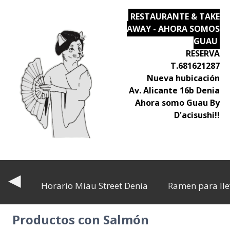
RESTAURANTE & TAKE
AWAY - AHORA SOMOS
GUAU
RESERVA
T.681621287
Nueva hubicación
Av. Alicante 16b Denia
Ahora somo Guau By
D'acisushi!!
◀
Horario Miau Street Denia
Ramen para lle
Productos con Salmón