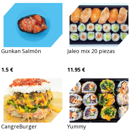
Gunkan Salmón
Jaleo mix 20 piezas
1.5 €
11.95 €
CangreBurger
Yummy