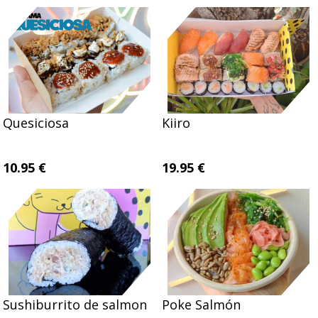
Quesiciosa
Kiiro
10.95 €
19.95 €
Sushiburrito de salmon
Poke Salmón