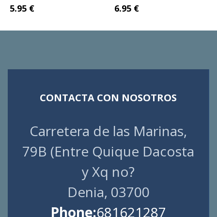
5.95 €
6.95 €
CONTACTA CON NOSOTROS
Carretera de las Marinas,
79B (Entre Quique Dacosta
y Xq no?
Denia, 03700
Phone:
681621287