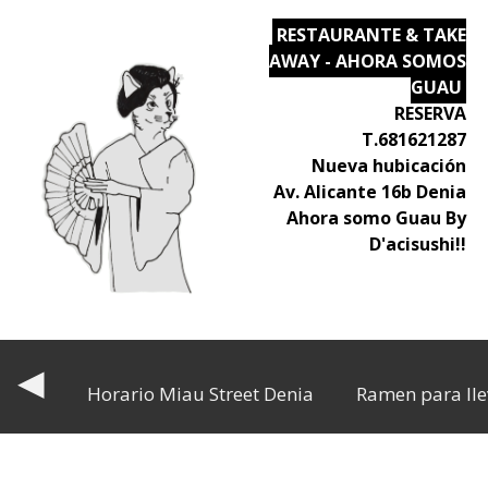
RESTAURANTE & TAKE
AWAY - AHORA SOMOS
GUAU
RESERVA
T.681621287
Nueva hubicación
Av. Alicante 16b Denia
Ahora somo Guau By
D'acisushi!!
◀
Horario Miau Street Denia
Ramen para lle