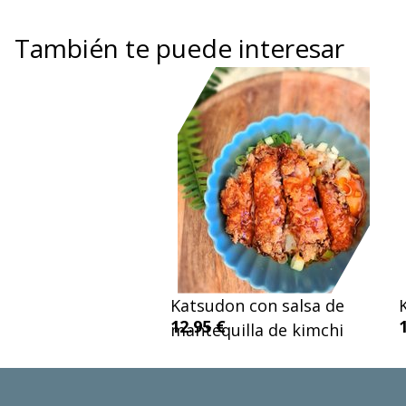
También te puede interesar
Katsudon con salsa de
12.95 €
mantequilla de kimchi