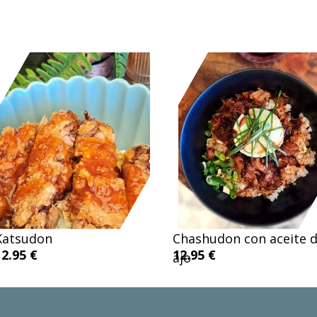
Katsudon
Chashudon con aceite 
12.95 €
12.95 €
ajo