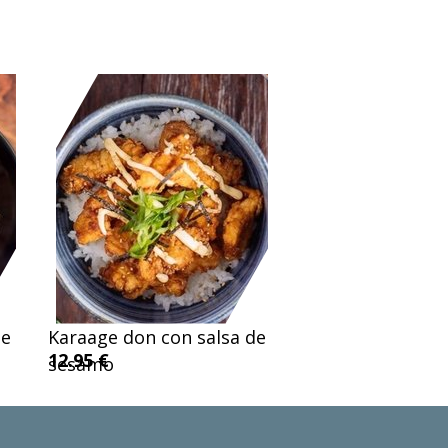
de
Karaage don con salsa de
12.95 €
sesamo