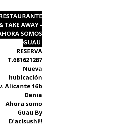
RESTAURANTE
& TAKE AWAY -
AHORA SOMOS
GUAU
RESERVA
T.681621287
Nueva
hubicación
v. Alicante 16b
Denia
Ahora somo
Guau By
D'acisushi!!