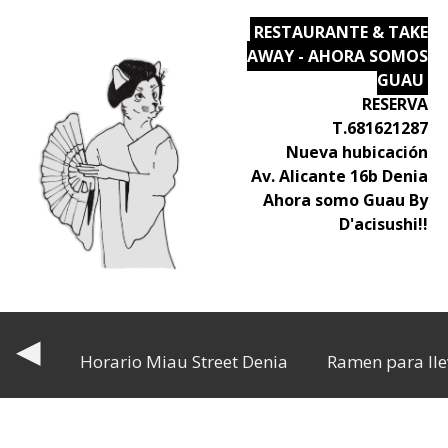
RESTAURANTE & TAKE
AWAY - AHORA SOMOS
GUAU
RESERVA
T.681621287
Nueva hubicación
Av. Alicante 16b Denia
Ahora somo Guau By
D'acisushi!!
◀
Horario Miau Street Denia
Ramen para lle