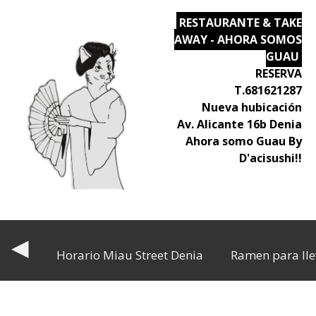
RESTAURANTE & TAKE
AWAY - AHORA SOMOS
GUAU
RESERVA
T.681621287
Nueva hubicación
Av. Alicante 16b Denia
Ahora somo Guau By
D'acisushi!!
◀
Horario Miau Street Denia
Ramen para lle